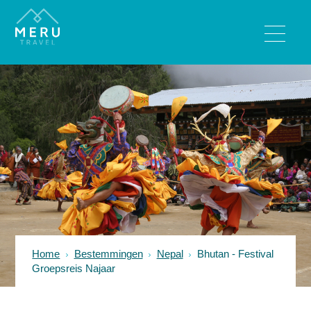
BESTEMMINGEN
Bhutan
India
Nepal
Sri Lanka
Tibet
REISTYPES
Wandelreizen
Home
Bestemmingen
Nepal
Bhutan - Festival
Rondreizen
Groepsreis Najaar
Luxe reizen
Familiereizen