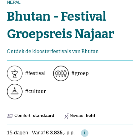
NEPAL
Natuurreizen
Groepsreizen
Bhutan - Festival
Actieve reizen
Fietsreizen
Groepsreis Najaar
Festivalreizen
Fotografiereizen
Bijzonder verblijven
Ontdek de kloosterfestivals van Bhutan
OFFERTE
#festival
#groep
BLOGS
#cultuur
OVER MERU
Wie zijn wij?
Comfort:
standaard
Niveau:
licht
Waarom Meru
Duurzaamheid
Hotels
15-dagen
|
Vanaf
€ 3.835,-
p.p.
i