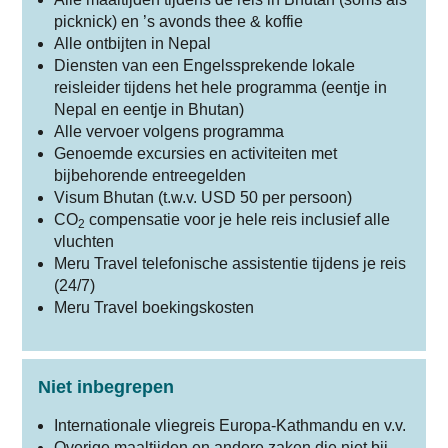
picknick) en ’s avonds thee & koffie
Alle ontbijten in Nepal
Diensten van een Engelssprekende lokale
reisleider tijdens het hele programma (eentje in
Nepal en eentje in Bhutan)
Alle vervoer volgens programma
Genoemde excursies en activiteiten met
bijbehorende entreegelden
Visum Bhutan (t.w.v. USD 50 per persoon)
CO
compensatie voor je hele reis inclusief alle
2
vluchten
Meru Travel telefonische assistentie tijdens je reis
(24/7)
Meru Travel boekingskosten
Niet inbegrepen
Internationale vliegreis Europa-Kathmandu en v.v.
Overige maaltijden en andere zaken die niet bij