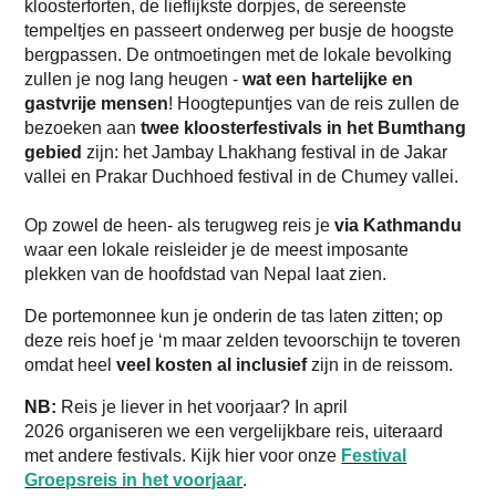
kloosterforten, de lieflijkste dorpjes, de sereenste
tempeltjes en passeert onderweg per busje de hoogste
bergpassen. De ontmoetingen met de lokale bevolking
zullen je nog lang heugen -
wat een hartelijke en
gastvrije mensen
! Hoogtepuntjes van de reis zullen de
bezoeken aan
twee kloosterfestivals in het Bumthang
gebied
zijn: het Jambay Lhakhang festival in de Jakar
vallei en Prakar Duchhoed festival in de Chumey vallei.
Op zowel de heen- als terugweg reis je
via Kathmandu
waar een lokale reisleider je de meest imposante
plekken van de hoofdstad van Nepal laat zien.
De portemonnee kun je onderin de tas laten zitten; op
deze reis hoef je ‘m maar zelden tevoorschijn te toveren
omdat heel
veel kosten al inclusief
zijn in de reissom.
NB:
Reis je liever in het voorjaar? In april
2026 organiseren we een vergelijkbare reis, uiteraard
met andere festivals. Kijk hier voor onze
Festival
Groepsreis in het voorjaar
.