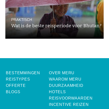
PRAKTISCH
Wat is de beste reisperiode voor Bhutan?
BESTEMMINGEN
OVER MERU
REISTYPES
WAAROM MERU
OFFERTE
DUURZAAMHEID
BLOGS
HOTELS
REISVOORWAARDEN
INCENTIVE REIZEN