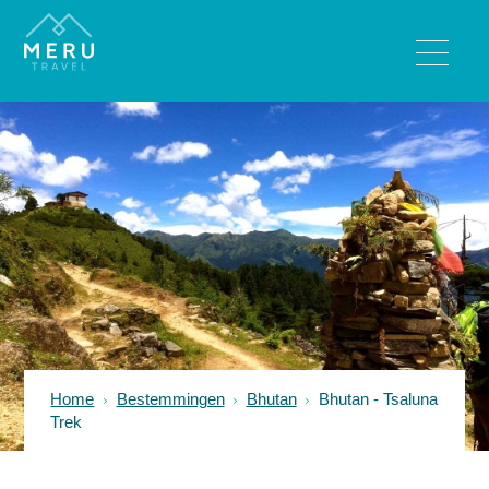
BESTEMMINGEN
Bhutan
India
Nepal
Sri Lanka
Tibet
REISTYPES
Wandelreizen
Home
Bestemmingen
Bhutan
Bhutan - Tsaluna
Rondreizen
Trek
Luxe reizen
Familiereizen