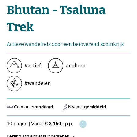
Natuurreizen
Bhutan - Tsaluna
Groepsreizen
Actieve reizen
Trek
Fietsreizen
Festivalreizen
Fotografiereizen
Actieve wandelreis door een betoverend koninkrijk
Bijzonder verblijven
OFFERTE
#actief
#cultuur
BLOGS
#wandelen
OVER MERU
Wie zijn wij?
Comfort:
standaard
Niveau:
gemiddeld
Waarom Meru
Duurzaamheid
10-dagen
|
Vanaf
€ 3.150,-
p.p.
i
Hotels
Bekijk wat wel/niet is inbegrepen
›