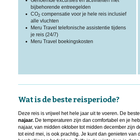
Genoemde excursies en activiteiten met
bijbehorende entreegelden
CO
compensatie voor je hele reis inclusief
2
alle vluchten
Meru Travel telefonische assistentie tijdens
je reis (24/7)
Meru Travel boekingskosten
Wat is de beste reisperiode?
Deze reis is vrijwel het hele jaar uit te voeren. De best
najaar.
De temperaturen zijn dan comfortabel en je hebt
najaar, van midden oktober tot midden december zijn de
tot eind mei, is ook prachtig. Je kunt dan genieten va