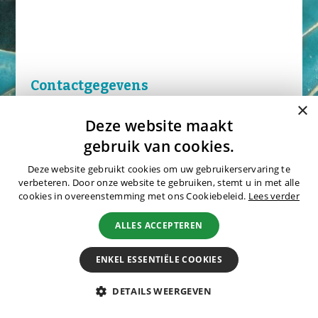
Natuurreizen
Groepsreizen
Actieve reizen
Fietsreizen
Festivalreizen
Contactgegevens
Fotografiereizen
×
Bijzonder verblijven
Aanhef:
Deze website maakt
gebruik van cookies.
OFFERTE
Deze website gebruikt cookies om uw gebruikerservaring te
BLOGS
Naam:
verbeteren. Door onze website te gebruiken, stemt u in met alle
cookies in overeenstemming met ons Cookiebeleid.
Lees verder
OVER MERU
ALLES ACCEPTEREN
Wie zijn wij?
E-mail:
ENKEL ESSENTIËLE COOKIES
Waarom Meru
Duurzaamheid
DETAILS WEERGEVEN
Hotels
Telefoonnummer: