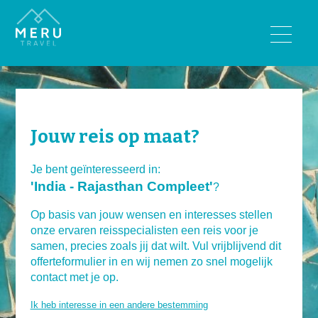
BESTEMMINGEN
Bhutan
India
Jouw reis op maat?
Nepal
Sri Lanka
Je bent geïnteresseerd in:
'India - Rajasthan Compleet'
Tibet
?
Op basis van jouw wensen en interesses stellen
REISTYPES
onze ervaren reisspecialisten een reis voor je
samen, precies zoals jij dat wilt. Vul vrijblijvend dit
Wandelreizen
offerteformulier in en wij nemen zo snel mogelijk
Rondreizen
contact met je op.
Luxe reizen
Ik heb interesse in een andere bestemming
Familiereizen