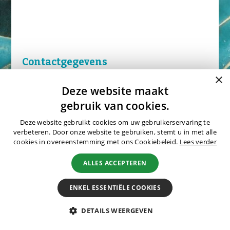
Natuurreizen
Groepsreizen
Actieve reizen
Fietsreizen
Festivalreizen
Contactgegevens
Fotografiereizen
×
Bijzonder verblijven
Aanhef:
Deze website maakt
gebruik van cookies.
OFFERTE
Deze website gebruikt cookies om uw gebruikerservaring te
BLOGS
Naam:
verbeteren. Door onze website te gebruiken, stemt u in met alle
cookies in overeenstemming met ons Cookiebeleid.
Lees verder
OVER MERU
ALLES ACCEPTEREN
Wie zijn wij?
E-mail:
ENKEL ESSENTIËLE COOKIES
Waarom Meru
Duurzaamheid
DETAILS WEERGEVEN
Hotels
Telefoonnummer: