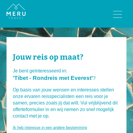
BESTEMMINGEN
Bhutan
India
Jouw reis op maat?
Nepal
Sri Lanka
Je bent geïnteresseerd in:
'Tibet - Rondreis met Everest'
Tibet
?
Op basis van jouw wensen en interesses stellen
REISTYPES
onze ervaren reisspecialisten een reis voor je
samen, precies zoals jij dat wilt. Vul vrijblijvend dit
Wandelreizen
offerteformulier in en wij nemen zo snel mogelijk
Rondreizen
contact met je op.
Luxe reizen
Ik heb interesse in een andere bestemming
Familiereizen