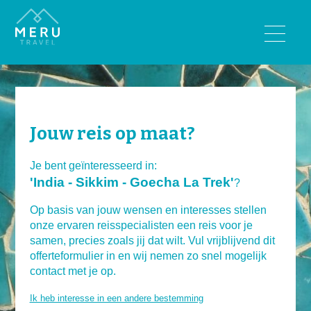
BESTEMMINGEN
Bhutan
India
Jouw reis op maat?
Nepal
Sri Lanka
Je bent geïnteresseerd in:
'India - Sikkim - Goecha La Trek'
Tibet
?
Op basis van jouw wensen en interesses stellen
REISTYPES
onze ervaren reisspecialisten een reis voor je
samen, precies zoals jij dat wilt. Vul vrijblijvend dit
Wandelreizen
offerteformulier in en wij nemen zo snel mogelijk
Rondreizen
contact met je op.
Luxe reizen
Ik heb interesse in een andere bestemming
Familiereizen