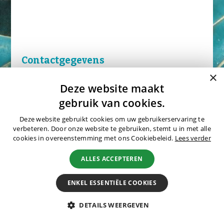
Natuurreizen
Groepsreizen
Actieve reizen
Fietsreizen
Festivalreizen
Contactgegevens
Fotografiereizen
×
Bijzonder verblijven
Aanhef:
Deze website maakt
gebruik van cookies.
OFFERTE
Deze website gebruikt cookies om uw gebruikerservaring te
BLOGS
Naam:
verbeteren. Door onze website te gebruiken, stemt u in met alle
cookies in overeenstemming met ons Cookiebeleid.
Lees verder
OVER MERU
ALLES ACCEPTEREN
Wie zijn wij?
E-mail:
ENKEL ESSENTIËLE COOKIES
Waarom Meru
Duurzaamheid
DETAILS WEERGEVEN
Hotels
Telefoonnummer: