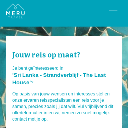
BESTEMMINGEN
Bhutan
India
Jouw reis op maat?
Nepal
Sri Lanka
Je bent geïnteresseerd in:
'Sri Lanka - Strandverblijf - The Last
Tibet
House'
?
REISTYPES
Op basis van jouw wensen en interesses stellen
onze ervaren reisspecialisten een reis voor je
Wandelreizen
samen, precies zoals jij dat wilt. Vul vrijblijvend dit
Rondreizen
offerteformulier in en wij nemen zo snel mogelijk
Luxe reizen
contact met je op.
Familiereizen