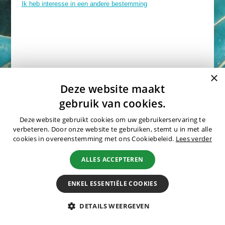
Ik heb interesse in een andere bestemming
Natuurreizen
Groepsreizen
Actieve reizen
Fietsreizen
Festivalreizen
Fotografiereizen
Contactgegevens
×
Bijzonder verblijven
Deze website maakt
Aanhef:
gebruik van cookies.
OFFERTE
Deze website gebruikt cookies om uw gebruikerservaring te
BLOGS
verbeteren. Door onze website te gebruiken, stemt u in met alle
cookies in overeenstemming met ons Cookiebeleid.
Lees verder
Naam:
OVER MERU
ALLES ACCEPTEREN
Wie zijn wij?
ENKEL ESSENTIËLE COOKIES
Waarom Meru
E-mail:
Duurzaamheid
DETAILS WEERGEVEN
Hotels