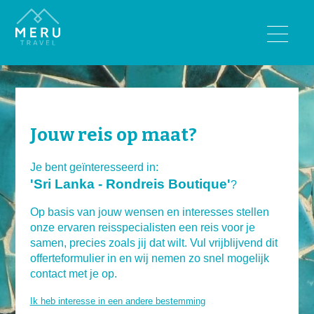
BESTEMMINGEN
Bhutan
India
Jouw reis op maat?
Nepal
Sri Lanka
Je bent geïnteresseerd in:
'Sri Lanka - Rondreis Boutique'
Tibet
?
Op basis van jouw wensen en interesses stellen
REISTYPES
onze ervaren reisspecialisten een reis voor je
samen, precies zoals jij dat wilt. Vul vrijblijvend dit
Wandelreizen
offerteformulier in en wij nemen zo snel mogelijk
Rondreizen
contact met je op.
Luxe reizen
Ik heb interesse in een andere bestemming
Familiereizen