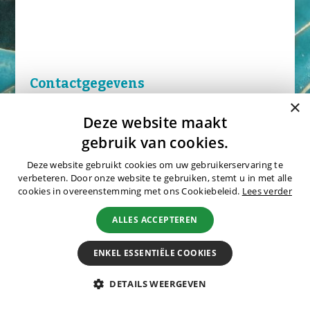
Natuurreizen
Groepsreizen
Actieve reizen
Fietsreizen
Festivalreizen
Contactgegevens
Fotografiereizen
×
Bijzonder verblijven
Aanhef:
Deze website maakt
gebruik van cookies.
OFFERTE
Deze website gebruikt cookies om uw gebruikerservaring te
BLOGS
Naam:
verbeteren. Door onze website te gebruiken, stemt u in met alle
cookies in overeenstemming met ons Cookiebeleid.
Lees verder
OVER MERU
ALLES ACCEPTEREN
Wie zijn wij?
E-mail:
ENKEL ESSENTIËLE COOKIES
Waarom Meru
Duurzaamheid
DETAILS WEERGEVEN
Hotels
Telefoonnummer: