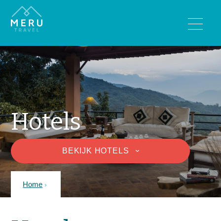
BESTEMMINGEN
Bhutan
India
Nepal
Hotels
Sri Lanka
Tibet
BEKIJK HOTELS
REISTYPES
›
Wandelreizen
Home
Rondreizen
Luxe reizen
Familiereizen