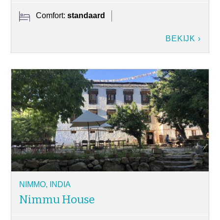
Comfort:
standaard
BEKIJK ›
NIMMO, INDIA
Nimmu House