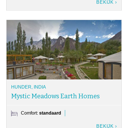
BEKIJK ›
HUNDER, INDIA
Mystic Meadows Earth Homes
Comfort:
standaard
BEKIJK ›