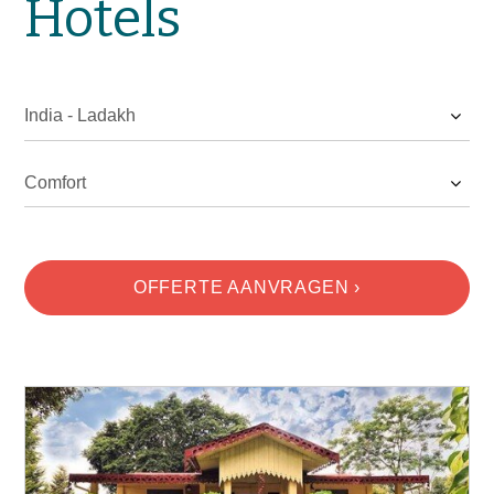
Hotels
Natuurreizen
Groepsreizen
Actieve reizen
Fietsreizen
Festivalreizen
Fotografiereizen
Bijzonder verblijven
OFFERTE
BLOGS
OFFERTE AANVRAGEN ›
OVER MERU
Wie zijn wij?
Waarom Meru
Duurzaamheid
Hotels