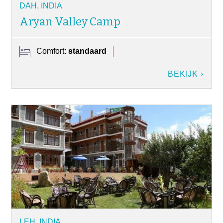
DAH, INDIA
Aryan Valley Camp
Comfort:
standaard
BEKIJK ›
LEH, INDIA