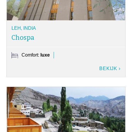
LEH, INDIA
Chospa
Comfort:
luxe
BEKIJK ›