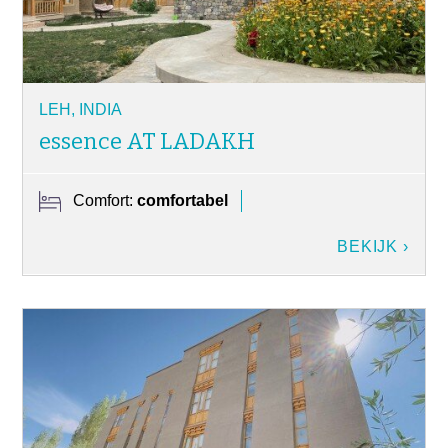
LEH, INDIA
essence AT LADAKH
Comfort:
comfortabel
BEKIJK ›