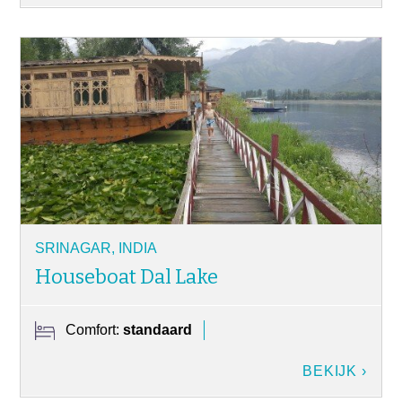
SRINAGAR, INDIA
Houseboat Dal Lake
Comfort:
standaard
BEKIJK ›