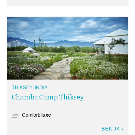
THIKSEY, INDIA
Chamba Camp Thiksey
Comfort:
luxe
BEKIJK ›