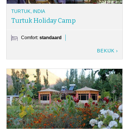
TURTUK, INDIA
Turtuk Holiday Camp
Comfort:
standaard
BEKIJK ›