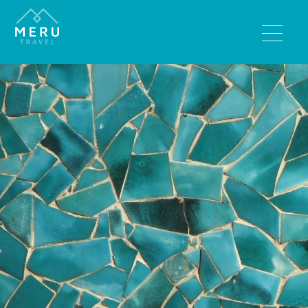
BESTEMMINGEN
Bhutan
India
Nepal
Sri Lanka
Tibet
REISTYPES
Wandelreizen
Rondreizen
Luxe reizen
Familiereizen