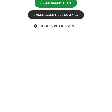
ALLES ACCEPTEREN
BLIJF OP DE HOOGTE
ENKEL ESSENTIËLE COOKIES
DETAILS WEERGEVEN
+31 (0)24 204 9035 ›
info@merutravel.nl ›
5 / 5
REVIEWS ›