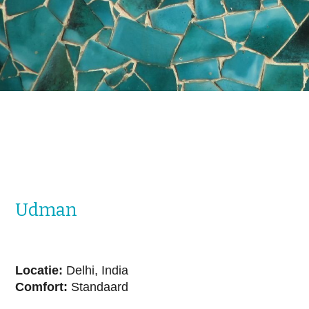
Natuurreizen
Groepsreizen
Actieve reizen
Fietsreizen
Festivalreizen
Fotografiereizen
Bijzonder verblijven
OFFERTE
BLOGS
Udman
OVER MERU
Wie zijn wij?
Waarom Meru
Locatie:
Delhi, India
Duurzaamheid
Comfort:
Standaard
Hotels