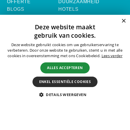
OFFERTE
DUURZAAMHEID
BLOGS
HOTELS
REISVOORWAARDEN
×
INCENTIVE REIZEN
Deze website maakt
CONTACT
gebruik van cookies.
Deze website gebruikt cookies om uw gebruikerservaring te
verbeteren. Door onze website te gebruiken, stemt u in met alle
Vraag een offerte aan
cookies in overeenstemming met ons Cookiebeleid.
Lees verder
ALLES ACCEPTEREN
OFFERTE AANVRAGEN ›
ENKEL ESSENTIËLE COOKIES
ALLE CONTACTGEGEVENS ›
DETAILS WEERGEVEN
BLIJF OP DE HOOGTE