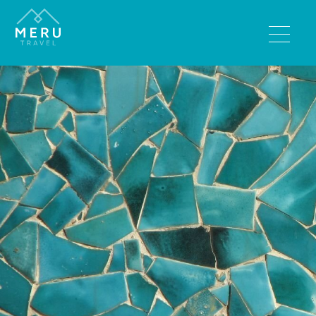
BESTEMMINGEN
Bhutan
India
Nepal
Sri Lanka
Tibet
REISTYPES
Wandelreizen
Rondreizen
Luxe reizen
Familiereizen