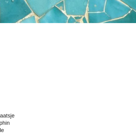
laatsje
lphin
de