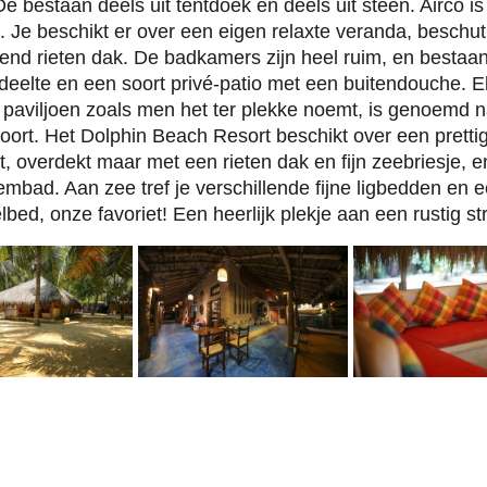
e bestaan deels uit tentdoek en deels uit steen. Airco is
 Je beschikt er over een eigen relaxte veranda, beschu
nd rieten dak. De badkamers zijn heel ruim, en bestaan
eelte en een soort privé-patio met een buitendouche. E
 paviljoen zoals men het ter plekke noemt, is genoemd 
soort. Het Dolphin Beach Resort beschikt over een pretti
t, overdekt maar met een rieten dak en fijn zeebriesje, 
mbad. Aan zee tref je verschillende fijne ligbedden en 
ed, onze favoriet! Een heerlijk plekje aan een rustig st