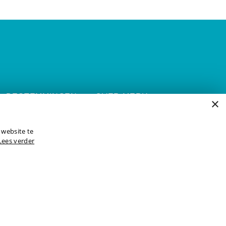
BESTEMMINGEN
OVER MERU
×
REISTYPES
WAAROM MERU
OFFERTE
DUURZAAMHEID
 website te
BLOGS
HOTELS
Lees verder
REISVOORWAARDEN
INCENTIVE REIZEN
CONTACT