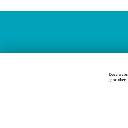
Vraag een offerte a
Deze websi
gebruiken,
OFFERTE AANVRAGEN ›
ALLE CONT