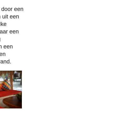
t door een
 uit een
lke
naar een
g
en een
een
rand.