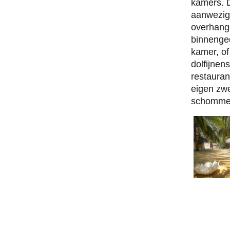
kamers. D
aanwezig.
overhange
binnenged
kamer, of
dolfijnen
restauran
eigen zwe
schommelb