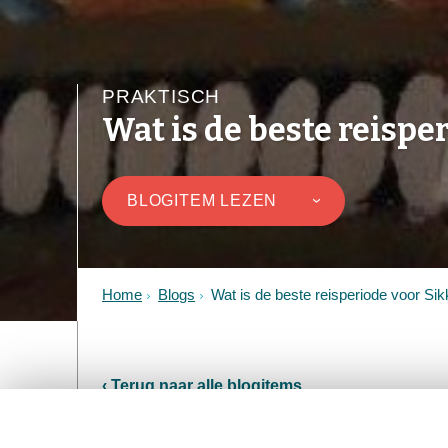
PRAKTISCH
Wat is de beste reispe
BLOGITEM LEZEN
›
Home
Blogs
Wat is de beste reisperiode voor Si
‹ Terug naar alle blogitems