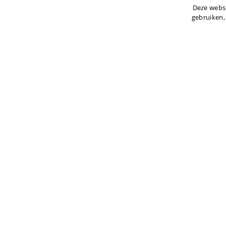
Deze websi
gebruiken,
Bekijk onze
voorbeeldreizen
Laat je inspireren door onze prachtige
voorbeeldreizen naar de mooiste
bestemmingen.
OFFERTE AANVRAGEN ›