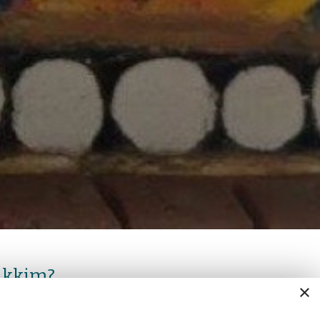
Sikkim?
×