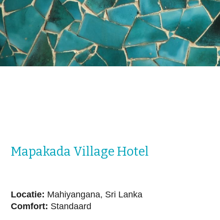
Natuurreizen
Groepsreizen
Actieve reizen
Fietsreizen
Festivalreizen
Fotografiereizen
Bijzonder verblijven
OFFERTE
BLOGS
Mapakada Village Hotel
OVER MERU
Wie zijn wij?
Waarom Meru
Locatie:
Mahiyangana, Sri Lanka
Duurzaamheid
Comfort:
Standaard
Hotels