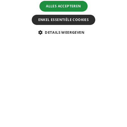
ALLES ACCEPTEREN
BLIJF OP DE HOOGTE
ENKEL ESSENTIËLE COOKIES
DETAILS WEERGEVEN
+31 (0)24 204 9035 ›
info@merutravel.nl ›