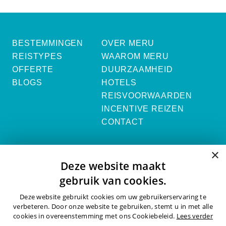
BESTEMMINGEN
OVER MERU
REISTYPES
WAAROM MERU
OFFERTE
DUURZAAMHEID
BLOGS
HOTELS
REISVOORWAARDEN
INCENTIVE REIZEN
CONTACT
×
Vraag een offerte aan
Deze website maakt
gebruik van cookies.
OFFERTE AANVRAGEN ›
Deze website gebruikt cookies om uw gebruikerservaring te
verbeteren. Door onze website te gebruiken, stemt u in met alle
cookies in overeenstemming met ons Cookiebeleid.
Lees verder
ALLE CONTACTGEGEVENS ›