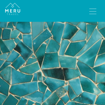
BESTEMMINGEN
Bhutan
India
Nepal
Sri Lanka
Tibet
REISTYPES
Wandelreizen
Rondreizen
Luxe reizen
Familiereizen