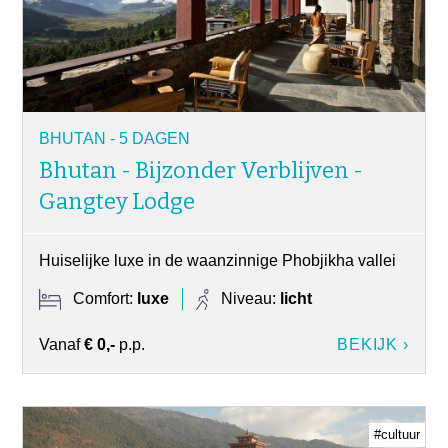
BHUTAN - 5 DAGEN
Bhutan - Bijzonder Verblijven -
Gangtey Lodge
Huiselijke luxe in de waanzinnige Phobjikha vallei
Comfort:
luxe
Niveau:
licht
Vanaf
€ 0,-
p.p.
BEKIJK ›
#cultuur