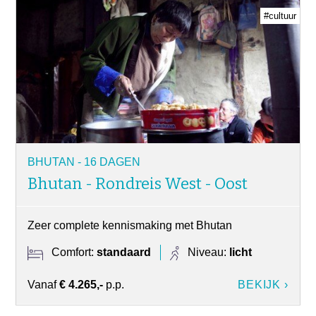
#cultuur
BHUTAN - 16 DAGEN
Bhutan - Rondreis West - Oost
Zeer complete kennismaking met Bhutan
Comfort:
standaard
Niveau:
licht
Vanaf
€ 4.265,-
p.p.
BEKIJK ›