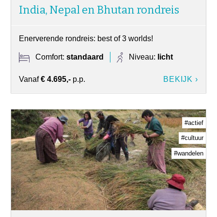
India, Nepal en Bhutan rondreis
Enerverende rondreis: best of 3 worlds!
Comfort:
standaard
Niveau:
licht
Vanaf
€ 4.695,-
p.p.
BEKIJK ›
#actief
#cultuur
#wandelen