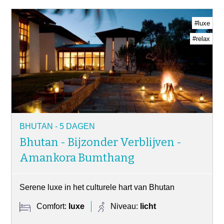
#luxe
#relax
BHUTAN - 5 DAGEN
Bhutan - Bijzonder Verblijven -
Amankora Bumthang
Serene luxe in het culturele hart van Bhutan
Comfort:
luxe
Niveau:
licht