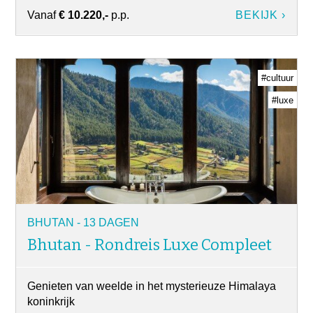
Vanaf
€ 10.220,-
p.p.
BEKIJK ›
#cultuur
#luxe
BHUTAN - 13 DAGEN
Bhutan - Rondreis Luxe Compleet
Genieten van weelde in het mysterieuze Himalaya
koninkrijk