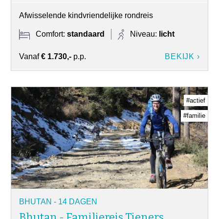
Afwisselende kindvriendelijke rondreis
Comfort:
standaard
Niveau:
licht
Vanaf
€ 1.730,-
p.p.
BEKIJK ›
#actief
#familie
BHUTAN - 14 DAGEN
Bhutan - Familiereis Tieners