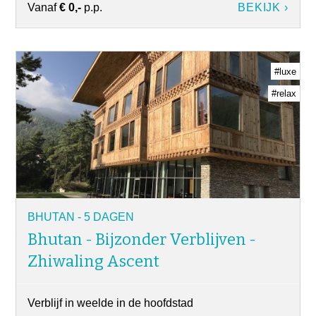
Vanaf
€ 0,-
p.p.
BEKIJK ›
#luxe
#relax
BHUTAN - 5 DAGEN
Bhutan - Bijzonder Verblijven -
Zhiwaling Ascent
Verblijf in weelde in de hoofdstad