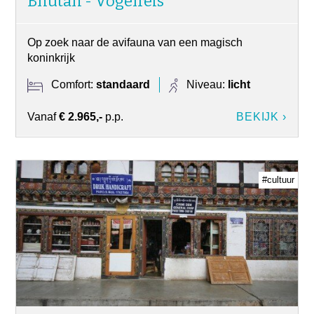
Bhutan - Vogelreis
Op zoek naar de avifauna van een magisch
koninkrijk
Comfort:
standaard
Niveau:
licht
Vanaf
€ 2.965,-
p.p.
BEKIJK ›
#cultuur