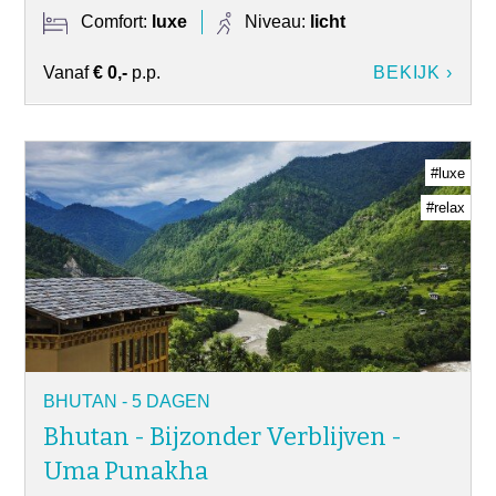
Comfort:
luxe
Niveau:
licht
Vanaf
€ 0,-
p.p.
BEKIJK ›
#luxe
#relax
BHUTAN - 5 DAGEN
Bhutan - Bijzonder Verblijven -
Uma Punakha