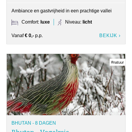
Ambiance en gastvrijheid in een prachtige vallei
Comfort:
luxe
Niveau:
licht
Vanaf
€ 0,-
p.p.
BEKIJK ›
#natuur
BHUTAN - 8 DAGEN