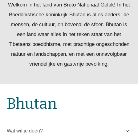
Natuurreizen
Welkom in het land van Bruto Nationaal Geluk! In het
Groepsreizen
Boeddhistische koninkrijk Bhutan is alles anders: de
Actieve reizen
mensen, de cultuur, en bovenal de sfeer. Bhutan is
Fietsreizen
Festivalreizen
een land waar alles in het teken staat van het
Fotografiereizen
Tibetaans boeddhisme, met prachtige ongeschonden
Bijzonder verblijven
natuur en landschappen, en met een onnavolgbaar
vriendelijke en gastvrije bevolking.
OFFERTE
BLOGS
OVER MERU
Bhutan
Wie zijn wij?
Waarom Meru
Duurzaamheid
Hotels