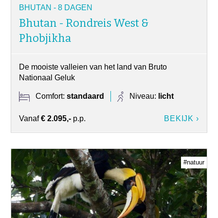
BHUTAN - 8 DAGEN
Bhutan - Rondreis West &
Phobjikha
De mooiste valleien van het land van Bruto
Nationaal Geluk
Comfort:
standaard
Niveau:
licht
Vanaf
€ 2.095,-
p.p.
BEKIJK ›
#natuur