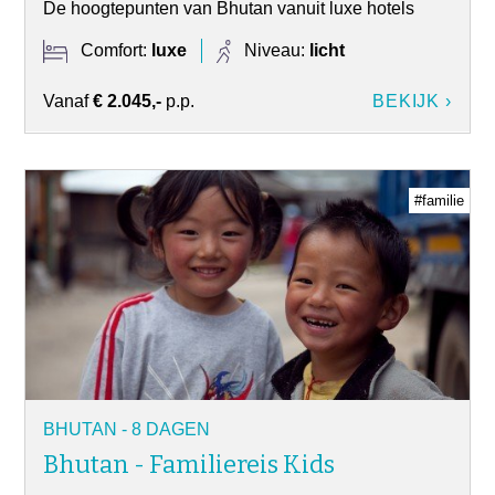
De hoogtepunten van Bhutan vanuit luxe hotels
Comfort:
luxe
Niveau:
licht
Vanaf
€ 2.045,-
p.p.
BEKIJK ›
#familie
BHUTAN - 8 DAGEN
Bhutan - Familiereis Kids